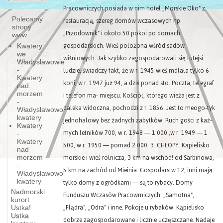
Pracowniczych posiada w nim hotel „Morskie Oko" z
Polecamy
restauracją, szereg domów wczasowych np.
strony
„Przodownik" i około 50 pokoi po domach
www
gospodarskich. Wieś położona wśród sadów
Kwatery
we
wiśniowych. Jak szybko zagospodarowali się tutejsi
Władysławowie
ludzie, świadczy fakt, że w r. 1945 wieś mdlała tylko 6
-
Kwatery
koni, w r. 1947 już 94, a dziś ponad sto. Poczta, telegraf
nad
morzem
i telefon ma- miejscu. Kościół, którego wieża jest z
-
daleka widoczna, pochodzi z r. 1856. Jest to meogo-tyk
Władysławowo
kwatery
jednohalowy bez żadnych zabytków. Ruch gości z każ-
Kwatery
mych letników 700, w r. 1948 — 1 000 ,w r. 1949 — 1
-
Kwatery
500, w r. 1950 — pomad 2 000. 3. CHŁOPY. Kąpielisko
nad
morskie i wieś rolnicza, 3 km na wschód! od Sarbinowa,
morzem
-
5 km na zachód od Mieinia. Gospodarstw 12, inni mają
Władysławowo
tylko domy z ogródkami — są to rybacy. Domy
kwatery
Nadmorski
Funduszu Wczasów Pracowmiczych: „Samotna",
kurort
„Flądra", „Odra" i inne. Pokoje u rybaków. Kąpielisko
Ustka!
Ustka
dobrze zagospodarowane i licznie uczęszczane. Nadaje