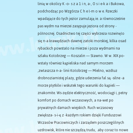
linią w okolicy K -o- s z a 1 i n, a-, O s i e-k a i Bukowa,
podchodząc po Wzgórza C h e ł-m o w e. Rzeczki
wpadające do tych jezior zamulają ie. a równocześnie
pas wydm na mierzei zasypuje jeziora od strony -
północnej. Osadnictwo tej części wybrzeża rozwinęło
się n-a krawędziach dawnej zatoki morskiej, kilka osad
rybackich powstało na mierzei i poza wydmami na
szlaku Kołobrzeg — Koszalin — Sławno. W w. XIX po-
wstały również kąpieliska nad samym morzem
,zwłaszcza n-a- linii Kołobrzeg — Mielno, wzdłuż
drobnoziarnistej plaży, gdzie uderzenia fal są -silne -a
morze płytkile i wskutek tego warunki do kąpieli —
znakomite. Ws-zędzie elektryczność, wodociągi i, pełny
komfort po domach wczasowych, a na-wet po
prywatnych damach wiejskich. Ruch wczasowy
zwiększa- s-i-ę z -każdym rokiem dzięki Funduszowi
Wczasów Pracowniczych i zarządem poszczególnych
uzdrowisk, które nie szczędzą trudu, .aby coraz to nowe