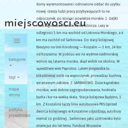
domy wyremontowane i odnowione oddać do użytku
nowej -rzeszy ludzi pracy przybywających tu na
odpoczynek, po słońce i powietrze morskie. 1. GĄSKI.
miejscowosci.eu
Małe kąpielisko morskie i wieś rolnicza. Leży w
odległości 5 km ma wschód od Ustronia Morskiego, a 6
km ma zachód od Sarbinowa. Do stacji kolejowej
Toggle
Bieszyno na linii Kołobrzeg — Koszalin — 5 km, 24 km
navigation
od Koszalina. W pobliżu wsi na wydmie nadmorskiej
kategorie
wznosi się latarnia morska, skąd widok na okolicę. W
sąsiedztwie wieś Paprotno. Latem przyjeżdża tu
kilkadziesiąt osób na wypoczynek, prowadząc kuchnię
tagi
we własnym zakresie. 2. SARBINOWO. Duże kąpielisko
mapa
morskie, wieś dobrze zagospodarowania, hodowla
strony
bydła i kur na wielka skalę. Stacja kolejowa Będzino, 5
km. Z Koszalina łączy linia autobusowa PKS (sprzed
polityka
dworca kolejowego w Koszalinie odjeżdżają autobusy
prywatności
niemal co godzinę) . Sarbinowo jako uzdrowisko było
znane już sto lat temu. Fundusz Wczasów