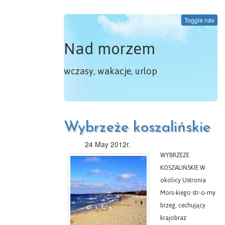
Toggle nav
Nad morzem
wczasy, wakacje, urlop
Wybrzeże koszalińskie
24 May 2012r.
WYBRZEŻE
KOSZALIŃSKIE W
okolicy Ustronia
Mors-kiego str-o-my
brzeg, cechujący
krajobraz