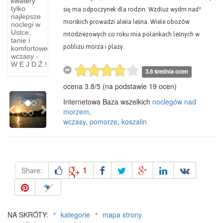
kwatery
Hel
się ma odpoczynek dla rodzin. Wzdłuż wydm nad^
tylko
najlepsze
morskich prowadzi aleiia leśna. Wiele obozów
noclegi w
Na
młodzieżowych co roku mia polankach leśnych w
Ustce,
północo-
tanie i
pobliżu morza i plaży.
wschód
komfortowe
od
wczasy -
W E J D Ź !
dzisiejszego
3.8 średnia ocen
Helu,
ocena
3.8
/
5
(na podstawie
19
ocen)
tam
Previous
Next
gdzie
Internetowa Baza wszelkich
noclegów nad
morzem
.
wczasy
,
pomorze
,
koszalin
1
Share:
NA SKRÓTY:
kategorie
mapa strony