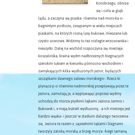
Kołobrzegu, obniża
się i cofa w głąb
lądu, a zaczyna się płaska- równina nad-mors-ka o-
bagnintym podłożu, zasypanym w wielu miejscach
piaskami, na których rosną lasy bukowe, mieszane lub
czysto sosnowe. Widzimy tu też rozległe wrzosowiska i
nieużytki. Dalej na wschód rozpoczyna się mierzeja
koszalińska, kraina wydm nadbrzeżnych biegnących
szerokim łukiem w kierunku północno-wschodnim i
zamykających kilka wydłużonych jezior, będących
szczątkami dawnego zalewu morskiego-. Rzecz-ki
płynące p-o równinie nadmorskiej przepływają przez te
jeziora, zamulają je, a wypływając poprzez wydmy
uchodzą do morza płytkimi lejkami Jeziora Jamno i
Bukowsk i, e mają kształt wydłużony, -a ich mierzeja jest
bardzo wąska- i jeszcze' w stadium dalszego tworzenia-
się. Jeziora te razem z ,sąsiednimi łąkami i bagnami
tworzyły zatokę morską a brzeg morza -biegł łamaną