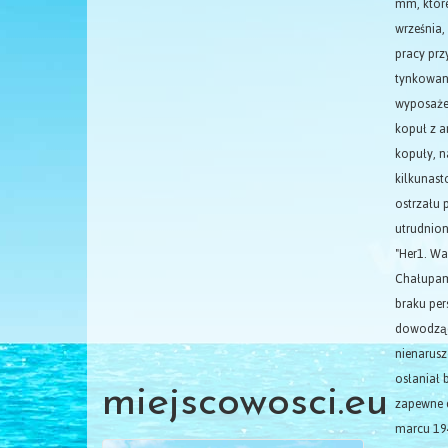
mm, które
września,
pracy prz
tynkowan
wyposażen
kopuł z a
kopuły, n
kilkunast
ostrzału 
utrudnion
"Her1. Wa
Chałupami
braku per
dowodzący
nienarusz
osłaniał 
miejscowosci.eu
zapewne d
marcu 194