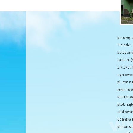
polowej s
"Polesie"
batalionu
Jastarni 
1.9.1939 
ogniowe m
pluton na
zespołowa
Nieetatow
plot. naj
ulokowane
Gdańską i
pluton st