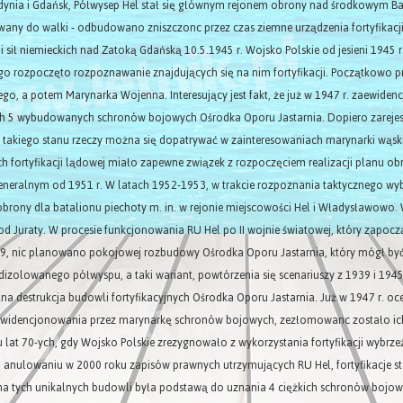
dynia i Gdańsk, Półwysep Hel stał się głównym rejonem obrony nad środkowym Bał
any do walki - odbudowano zniszczonc przez czas ziemne urządzenia fortyfikacji p
ji sił niemieckich nad Zatoką Gdańską 10.5.1945 r. Wojsko Polskie od jesieni 194
o rozpoczęto rozpoznawanie znajdujących się na nim fortyfikacji. Początkowo pr
o, a potem Marynarka Wojenna. Interesujący jest fakt, że już w 1947 r. zaewiden
h 5 wybudowanych schronów bojowych Ośrodka Oporu Jastarnia. Dopiero zarejes
 takiego stanu rzeczy można się dopatrywać w zainteresowaniach marynarki wąski
 fortyfikacji lądowej miało zapewne związek z rozpoczęciem realizacji planu ob
eneralnym od 1951 r. W latach 1952-1953, w trakcie rozpoznania taktycznego wy
brony dla batalionu piechoty m. in. w rejonie miejscowości Hel i Władysławow
od Juraty. W procesie funkcjonowania RU Hel po II wojnie światowej, który zapo
, nic planowano pokojowej rozbudowy Ośrodka Oporu Jastarnia, który mógł być
izolowanego półwyspu, a taki wariant, powtórzenia się scenariuszy z 1939 i 19
na destrukcja budowli fortyfikacyjnych Ośrodka Oporu Jastarnia. Już w 1947 r. 
ewidencjonowania przez marynarkę schronów bojowych, zezłomowanc zostało ich
 lat 70-ych, gdy Wojsko Polskie zrezygnowało z wykorzystania fortyfikacji wybrze
 anulowaniu w 2000 roku zapisów prawnych utrzymujących RU Hel, fortyfikacje st
na tych unikalnych budowli była podstawą do uznania 4 ciężkich schronów bojow