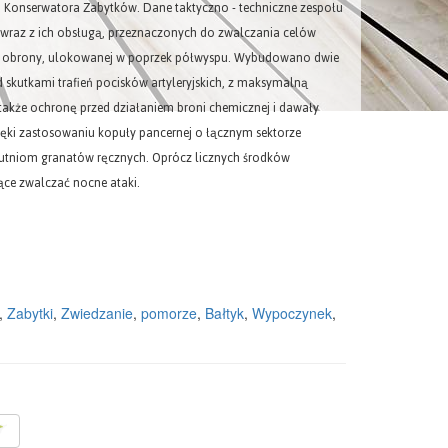
 Konserwatora Zabytków. Dane taktyczno - techniczne zespołu
wraz z ich obsługą, przeznaczonych do zwalczania celów
nii obrony, ulokowanej w poprzek półwyspu. Wybudowano dwie
rzed skutkami trafień pocisków artyleryjskich, z maksymalną
także ochronę przed działaniem broni chemicznej i dawały
ki zastosowaniu kopuły pancernej o łącznym sektorze
zrzutniom granatów ręcznych. Oprócz licznych środków
ce zwalczać nocne ataki.
,
Zabytki
,
Zwiedzanie
,
pomorze
,
Bałtyk
,
Wypoczynek
,