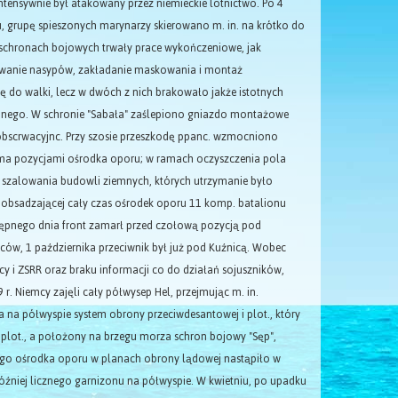
ntensywnie był atakowany przez niemieckie lotnictwo. Po 4
u, grupę spieszonych marynarzy skierowano m. in. na krótko do
 schronach bojowych trwały prace wykończeniowe, jak
owanie nasypów, zakładanie maskowania i montaż
 do walki, lecz w dwóch z nich brakowało jakże istotnych
cyjnego. W schronie "Sabała" zaślepiono gniazdo montażowe
obscrwacyjnc. Przy szosie przeszkodę ppanc. wzmocniono
ema pozycjami ośrodka oporu; w ramach oczyszczenia pola
o szalowania budowli ziemnych, których utrzymanie było
e obsadzającej cały czas ośrodek oporu 11 komp. batalionu
stępnego dnia front zamarł przed czołową pozycją pod
ców, 1 października przeciwnik był już pod Kuźnicą. Wobec
y i ZSRR oraz braku informacji co do działań sojuszników,
r. Niemcy zajęli cały półwysep Hel, przejmując m. in.
na półwyspie system obrony przeciwdesantowej i plot., który
 plot., a położony na brzegu morza schron bojowy "Sęp",
ego ośrodka oporu w planach obrony lądowej nastąpiło w
óźniej licznego garnizonu na półwyspie. W kwietniu, po upadku