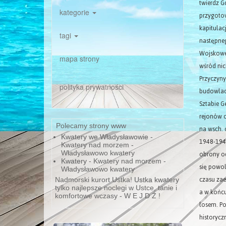
twierdz G
kategorie
przygotow
kapitulac
tagi
następneg
Wojskoweg
mapa strony
wśród nic
Przyczyny
polityka prywatności
budowlach
Sztabie G
rejonów o
Polecamy strony www
na wsch. 
Kwatery we Władysławowie
-
1948-1949
Kwatery nad morzem -
obrony od
Władysławowo kwatery
Kwatery
- Kwatery nad morzem -
się powol
Władysławowo kwatery
czasu za
Nadmorski kurort Ustka!
Ustka kwatery
tylko najlepsze noclegi w Ustce, tanie i
a w końcu
komfortowe wczasy - W E J D Ź !
losem. Po
historycz