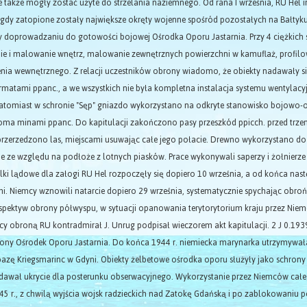
 także mogły zostać użyte do strzelania naziemnego. Od rana I września, RU Hel i
 gdy zatopione zostały największe okręty wojenne spośród pozostałych na Bałtyk
y doprowadzaniu do gotowości bojowej Ośrodka Oporu Jastarnia. Przy 4 ciężkich
ie i malowanie wnętrz, malowanie zewnętrznych powierzchni w kamuflaż, profil
ia wewnętrznego. Z relacji uczestników obrony wiadomo, że obiekty nadawały się
rmatami ppanc., a we wszystkich nie była kompletna instalacja systemu wentyla
atomiast w schronie "Sęp" gniazdo wykorzystano na odkryte stanowisko bojowo-
oma minami ppanc. Do kapitulacji zakończono pasy przeszkód ppicch. przed trz
przerzedzono las, miejscami usuwając całe jego połacie. Drewno wykorzystano d
e ze względu na podłoże z lotnych piasków. Prace wykonywali saperzy i żołnierz
lki lądowe dla załogi RU Hel rozpoczęły się dopiero 10 września, a od końca na
. Niemcy wznowili natarcie dopiero 29 września, systematycznie spychając obroń
spektyw obrony półwyspu, w sytuacji opanowania terytorytorium kraju przez Niemc
 obroną RU kontradmirał J. Unrug podpisał wieczorem akt kapitulacji. 2 J 0.1939 
ony Ośrodek Oporu Jastarnia. Do końca 1944 r. niemiecka marynarka utrzymywała 
bazę Kriegsmarinc w Gdyni. Obiekty żelbetowe ośrodka oporu służyły jako schrony
awał ukrycie dla posterunku obserwacyjnego. Wykorzystanie przez Niemców cał
5 r., z chwilą wyjścia wojsk radzieckich nad Zatokę Gdańską i po zablokowaniu p