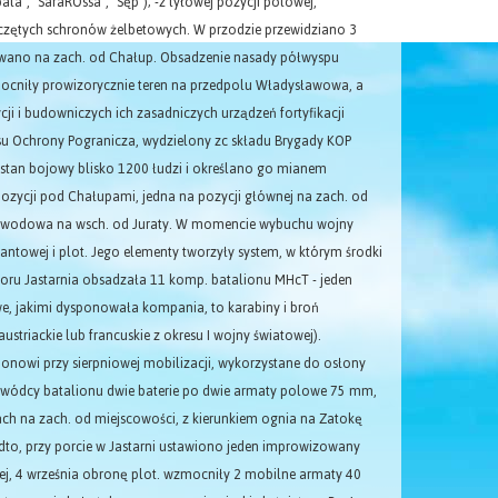
ala", "SaraROssa", "Sęp"); -z tyłowej pozycji polowej,
czętych schronów żelbetowych. W przodzie przewidziano 3
wano na zach. od Chałup. Obsadzenie nasady półwyspu
ocniły prowizorycznie teren na przedpolu Władysławowa, a
i i budowniczych ich zasadniczych urządzeń fortyfikacji
usu Ochrony Pogranicza, wydzielony zc składu Brygady KOP
ął stan bojowy blisko 1200 łudzi i określano go mianem
ozycji pod Chałupami, jedna na pozycji głównej na zach. od
na odwodowa na wsch. od Juraty. W momencie wybuchu wojny
santowej i plot. Jego elementy tworzyły system, w którym środki
ru Jastarnia obsadzała 11 komp. batalionu MHcT - jeden
we, jakimi dysponowała kompania, to karabiny i broń
triackie lub francuskie z okresu I wojny światowej).
ionowi przy sierpniowej mobilizacji, wykorzystane do osłony
e dowódcy batalionu dwie baterie po dwie armaty polowe 75 mm,
ch na zach. od miejscowości, z kierunkiem ognia na Zatokę
dto, przy porcie w Jastarni ustawiono jeden improwizowany
zej, 4 września obronę plot. wzmocniły 2 mobilne armaty 40