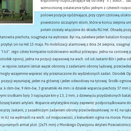
kryptonimy rozpoczynające się od litery *S' ("Sokół", "Sab
wzmocnionej ostatecznie tylko jednym z czterech rozpo
polowe pozycje opóźniające, przy czym czołową uloko
powierzono szczupłym siłom, które w końcu sierpnia um
potem zostały włączone do składu RU Hel. Obsadę pozycj
tanowiła piechota, ściągnięta na wybrzeże. Był nią zaledwie jeden batalion Korp
 - przybył on na Hel 15 maja. Po mobilizacji alarmowej z dnia 24 sierpnia, osiągn
 "I łcl". Jego cztery kompanie rozlokowano wzdłuż półwyspu: jedna na czołowej p
(ośrodek oporu), jedna na pozycji zapasowej na wsch. od od Jastarni-Bór i jed
r. w rejonie Jastarni istniał węzeł obronny z zadaniami obrony lądowej, przeciwde
ogły wzajemnie wspierać siły przeznaczone do wydzielonych zadań. Ośrodek Opo
 pozycji wysuniętej, jeden na głównej i jeden odwodowy na tyłowej. Środki ognio
: 6 ckm-ów, 9 rkm-ów, 3 granatniki 46 mm i 6 działek wsparcia piechoty 37 mm (aus
ymi środkami były 3 najcięższe km-y 13, 2 mm, z dziewięciu przydzielonych batal
bliższej baterii artylerii. Wsparcie artyleryjskie iniały zapewnić podporządkowan
 przy Jastarni, z zasadniczym zadaniem obrony przeciwdesantowej: nr 41 na łąka
 nr 42 na wydmach na wsch. od miejscowości, z kierunkiem ognia na morze. Pona
acjonarnych armat plot. (2x75 mm) z Morskiego Dywizjonu Artylerii Przeciwlotnic