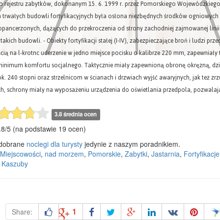
 rejestru zabytków, dokonanym 15. 6. 1999 r. przez Pomorskiego Wojewódzkiego
trwałych budowli fortyfikacyjnych była osłona niezbędnych środków ogniowych 
opancerzonych, dążących do przekroczenia od strony zachodniej zajmowanej li
takich budowli. - Obiekty fortyfikacji stałej (I-IV), zabezpieczające broń i ludzi p
ią na l-krotnc uderzenie w jedno miejsce pocisku o kalibrze 220 mm, zapewniały 
inimum komfortu socjalnego. Taktycznie miały zapewnioną obronę okrężną, dzię
ok. 240 stopni oraz strzelnicom w ścianach i drzwiach wyjść awaryjnych, jak też 
, schrony miały na wyposażeniu urządzenia do oświetlania przedpola, pozwalają
3.8 średnia ocen
.8
/
5
(na podstawie
19
ocen)
dobrane
noclegi dla turysty
jedynie z naszym poradnikiem.
Miejscowości
,
nad morzem
,
Pomorskie
,
Zabytki
,
Jastarnia
,
Fortyfikacje
,
Kaszuby
1
Share: