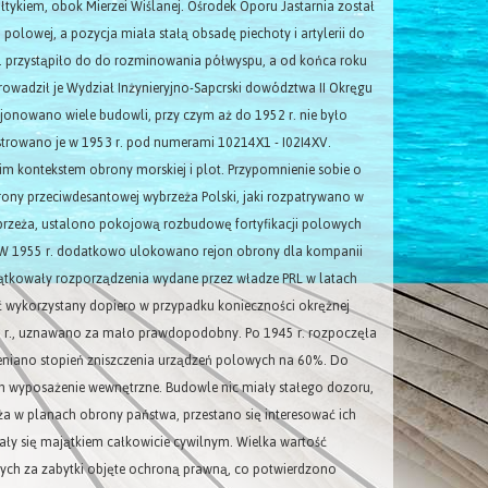
tykiem, obok Mierzei Wiślanej. Ośrodek Oporu Jastarnia został
olowej, a pozycja miała stałą obsadę piechoty i artylerii do
5 r. przystąpiło do do rozminowania półwyspu, a od końca roku
owadził je Wydział Inżynieryjno-Sapcrski dowództwa II Okręgu
cjonowano wiele budowli, przy czym aż do 1952 r. nie było
trowano je w 1953 r. pod numerami 10214X1 - I02I4XV.
m kontekstem obrony morskiej i plot. Przypomnienie sobie o
rony przeciwdesantowej wybrzeża Polski, jaki rozpatrywano w
brzeża, ustalono pokojową rozbudowę fortyfikacji polowych
o. W 1955 r. dodatkowo ulokowano rejon obrony dla kompanii
czątkowały rozporządzenia wydane przez władze PRL w latach
 wykorzystany dopiero w przypadku konieczności okrężnej
45 r., uznawano za mało prawdopodobny. Po 1945 r. rozpoczęła
oceniano stopień zniszczenia urządzeń polowych na 60%. Do
 wyposażenie wewnętrzne. Budowle nic miały stałego dozoru,
ża w planach obrony państwa, przestano się interesować ich
ały się majątkiem całkowicie cywilnym. Wielka wartość
ych za zabytki objęte ochroną prawną, co potwierdzono