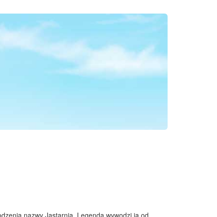
odzenia nazwy Jastarnia. Legenda wywodzi ją od