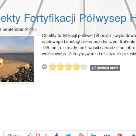
ekty Fortyfikacji Półwysep H
2 September 2013r.
Obiekty fortyfikacji polowej (VI oraz nicwybudowan
ogniowego i obsługi przed pojedynczym trafieniem
155 mm; nic miały możliwości samodzielnej obron
wejściowego. Zatrzymywanie i niszczenie przeci
4.3 średnia ocen
1
Share: