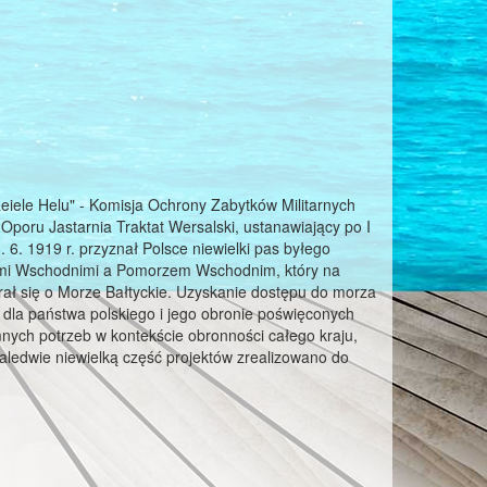
eiele Helu" - Komisja Ochrony Zabytków Militarnych
 Oporu Jastarnia Traktat Wersalski, ustanawiający po I
 6. 1919 r. przyznał Polsce niewielki pas byłego
sami Wschodnimi a Pomorzem Wschodnim, który na
ał się o Morze Bałtyckie. Uzyskanie dostępu do morza
e dla państwa polskiego i jego obronie poświęconych
mnych potrzeb w kontekście obronności całego kraju,
zaledwie niewielką część projektów zrealizowano do