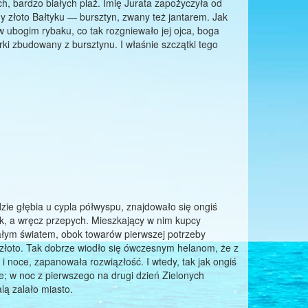
ch, bardzo białych plaż. Imię Jurata zapożyczyła od
my złoto Bałtyku — bursztyn, zwany też jantarem. Jak
 ubogim rybaku, co tak rozgniewało jej ojca, boga
i zbudowany z bursztynu. I właśnie szczątki tego
ie głębia u cypla półwyspu, znajdowało się ongiś
ek, a wręcz przepych. Mieszkający w nim kupcy
 całym światem, obok towarów pierwszej potrzeby
 złoto. Tak dobrze wiodło się ówczesnym helanom, że z
 i noce, zapanowała rozwiązłość. I wtedy, tak jak ongiś
; w noc z pierwszego na drugi dzień Zielonych
lą zalało miasto.