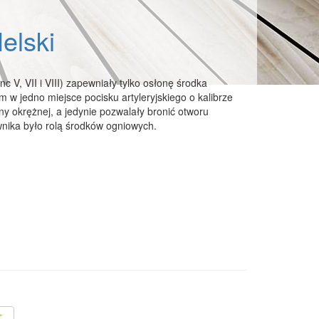
elski
c V, VII i VIII) zapewniały tylko osłonę środka
 w jedno miejsce pocisku artyleryjskiego o kalibrze
y okrężnej, a jedynie pozwalały bronić otworu
wnika było rolą środków ogniowych.