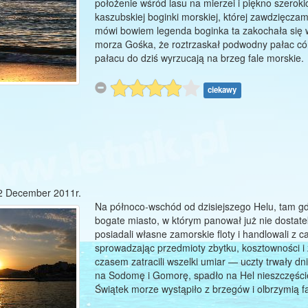
położenie wśród lasu na mierzei i piękno szeroki
kaszubskiej boginki morskiej, której zawdzięcza
mówi bowiem legenda boginka ta zakochała się w
morza Gośka, że roztrzaskał podwodny pałac córk
pałacu do dziś wyrzucają na brzeg fale morskie.
ciekawy
2 December 2011r.
Na północo-wschód od dzisiejszego Helu, tam gdz
bogate miasto, w którym panował już nie dostat
posiadali własne zamorskie floty i handlowali z
sprowadzając przedmioty zbytku, kosztowności i
czasem zatracili wszelki umiar — uczty trwały dni
na Sodomę i Gomorę, spadło na Hel nieszczęście
Świątek morze wystąpiło z brzegów i olbrzymią fa