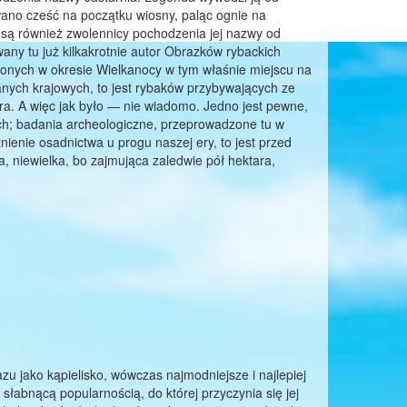
no cześć na początku wiosny, paląc ognie na
 są również zwolennicy pochodzenia jej nazwy od
wany tu już kilkakrotnie autor Obrazków rybackich
zonych w okresie Wielkanocy w tym właśnie miejscu na
anych krajowych, to jest rybaków przybywających ze
ra. A więc jak było — nie wiadomo. Jedno jest pewne,
ych; badania archeologiczne, przeprowadzone tu w
tnienie osadnictwa u progu naszej ery, to jest przed
 niewielka, bo zajmująca zaledwie pół hektara,
u jako kąpielisko, wówczas najmodniejsze i najlepiej
słabnącą popularnością, do której przyczynia się jej