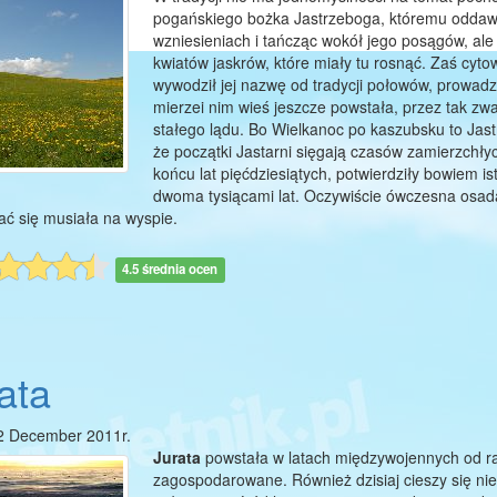
pogańskiego bożka Jastrzeboga, któremu oddawa
wzniesieniach i tańcząc wokół jego posągów, ale
kwiatów jaskrów, które miały tu rosnąć. Zaś cyto
wywodził jej nazwę od tradycji połowów, prowad
mierzei nim wieś jeszcze powstała, przez tak zw
stałego lądu. Bo Wielkanoc po kaszubsku to Jast
że początki Jastarni sięgają czasów zamierzchł
końcu lat pięćdziesiątych, potwierdziły bowiem is
dwoma tysiącami lat. Oczywiście ówczesna osada,
ć się musiała na wyspie.
4.5 średnia ocen
ata
2 December 2011r.
Jurata
powstała w latach międzywojennych od raz
zagospodarowane. Również dzisiaj cieszy się nie 