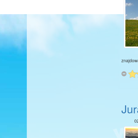
znajdowa
Jur
0