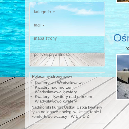
kategorie
tagi
Ośr
mapa strony
0
polityka prywatności
Polecamy strony www
Kwatery we Władysławowie
-
Kwatery nad morzem -
Władysławowo kwatery
Kwatery
- Kwatery nad morzem -
Władysławowo kwatery
Nadmorski kurort Ustka!
Ustka kwatery
tylko najlepsze noclegi w Ustce, tanie i
komfortowe wczasy - W E J D Ź !