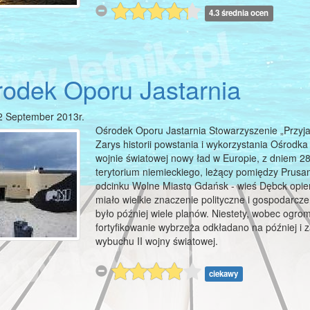
4.3 średnia ocen
odek Oporu Jastarnia
2 September 2013r.
Ośrodek Oporu Jastarnia Stowarzyszenie „Przyja
Zarys historii powstania i wykorzystania Ośrodka
wojnie światowej nowy ład w Europie, z dniem 28.
terytorium niemieckiego, leżący pomiędzy Pru
odcinku Wolne Miasto Gdańsk - wieś Dębck opier
miało wielkie znaczenie polityczne i gospodarcz
było później wiele planów. Niestety, wobec ogro
fortyfikowanie wybrzeża odkładano na później i 
wybuchu II wojny światowej.
ciekawy